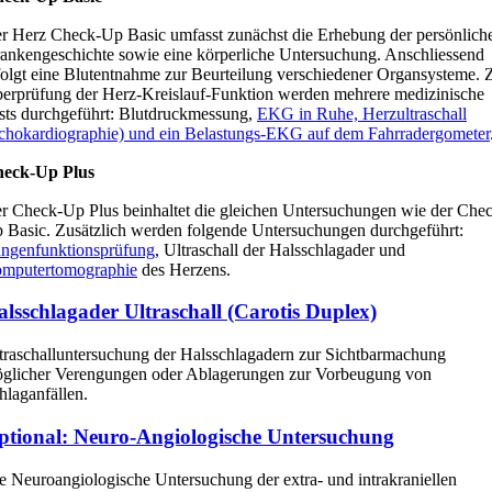
r Herz Check-Up Basic umfasst zunächst die Erhebung der persönlich
ankengeschichte sowie eine körperliche Untersuchung. Anschliessend
folgt eine Blutentnahme zur Beurteilung verschiedener Organsysteme. 
erprüfung der Herz-Kreislauf-Funktion werden mehrere medizinische
sts durchgeführt: Blutdruckmessung,
EKG in Ruhe, Herzultraschall
chokardiographie) und ein Belastungs-EKG auf dem Fahrradergometer
eck-Up Plus
r Check-Up Plus beinhaltet die gleichen Untersuchungen wie der Che
 Basic. Zusätzlich werden folgende Untersuchungen durchgeführt:
ngenfunktionsprüfung
, Ultraschall der Halsschlagader und
mputertomographie
des Herzens.
lsschlagader Ultraschall (Carotis Duplex)
traschalluntersuchung der Halsschlagadern zur Sichtbarmachung
glicher Verengungen oder Ablagerungen zur Vorbeugung von
hlaganfällen.
ptional: Neuro-Angiologische Untersuchung
e Neuroangiologische Untersuchung der extra- und intrakraniellen