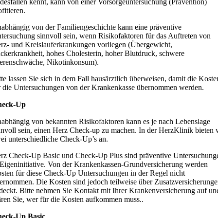
desfällen kennt, kann von einer Vorsorgeuntersuchung (Prävention)
ofitieren.
abhängig von der Familiengeschichte kann eine präventive
tersuchung sinnvoll sein, wenn Risikofaktoren für das Auftreten von
rz- und Kreislauferkrankungen vorliegen (Übergewicht,
ckerkrankheit, hohes Cholesterin, hoher Blutdruck, schwere
erenschwäche, Nikotinkonsum).
tte lassen Sie sich in dem Fall hausärztlich überweisen, damit die Koste
r die Untersuchungen von der Krankenkasse übernommen werden.
heck-Up
abhängig von bekannten Risikofaktoren kann es je nach Lebenslage
nnvoll sein, einen Herz Check-up zu machen. In der HerzKlinik bieten 
ei unterschiedliche Check-Up’s an.
rz Check-Up Basic und Check-Up Plus sind präventive Untersuchung
 Eigeninitiative. Von der Krankenkassen-Grundversicherung werden
sten für diese Check-Up Untersuchungen in der Regel nicht
ernommen. Die Kosten sind jedoch teilweise über Zusatzversicherung
deckt. Bitte nehmen Sie Kontakt mit Ihrer Krankenversicherung auf un
ären Sie, wer für die Kosten aufkommen muss..
eck-Up Basic