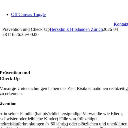
Zum
Inhalt
Off Canvas Toggle
springen
Kontak
Prävention und Check-Up
Herzklinik Hirslanden Zürich
2026-04-
28T16:26:35+00:00
Prävention und
Check-Up
Vorsorge-Untersuchungen haben das Ziel, Risikosituationen rechtzeitig
zu erkennen.
ävention
r in seiner Familie (hauptsächlich erstgradige Verwandte wie Eltern,
schwister oder leibliche Kinder) Fälle von frühzeitigen
rzkreislauferkrankungen (< 60 jährig) oder plötzlichen und unerklärten