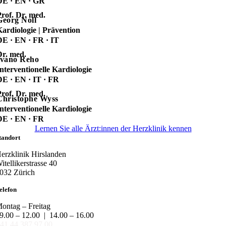
DE · EN · GR
rof. Dr. med.
Georg Noll
ardiologie | Prävention
DE · EN · FR · IT
Dr. med.
Ivano Reho
nterventionelle Kardiologie
DE · EN · IT · FR
rof. Dr. med.
Christophe Wyss
nterventionelle Kardiologie
DE · EN · FR
Lernen Sie alle Ärzt:innen der Herzklinik kennen
tandort
erzklinik Hirslanden
itellikerstrasse 40
032 Zürich
elefon
ontag – Freitag
9.00 – 12.00 | 14.00 – 16.00
41 44 387 97 00