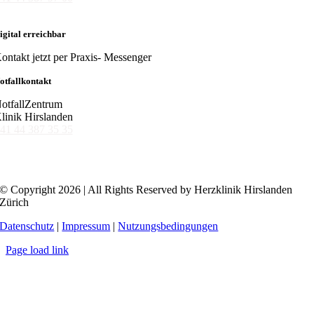
igital erreichbar
ontakt jetzt per Praxis- Messenger
otfallkontakt
otfallZentrum
linik Hirslanden
41 44 387 35 35
© Copyright 2026 | All Rights Reserved by Herzklinik Hirslanden
Zürich
Datenschutz
|
Impressum
|
Nutzungsbedingungen
Page load link
Nach
oben