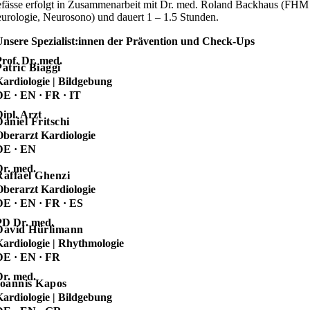
fässe erfolgt in Zusammenarbeit mit Dr. med. Roland Backhaus (FHM
urologie, Neurosono) und dauert 1 – 1.5 Stunden.
Unsere Spezialist:innen der Prävention und Check-Ups
rof. Dr. med.
Patric Biaggi
Kardiologie | Bildgebung
DE · EN · FR · IT
ipl. Arzt
Daniel Fritschi
Oberarzt Kardiologie
DE · EN
Dr. med.
Raffael Ghenzi
Oberarzt Kardiologie
DE · EN · FR · ES
PD Dr. med.
David Hürlimann
Kardiologie | Rhythmologie
DE · EN · FR
Dr. med.
Ioannis Kapos
Kardiologie | Bildgebung