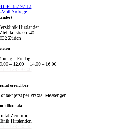
41 44 387 97 12
-Mail Anfrage
tandort
erzklinik Hirslanden
itellikerstrasse 40
032 Zürich
elefon
ontag – Freitag
9.00 – 12.00 | 14.00 – 16.00
41 44 387 97 00
igital erreichbar
ontakt jetzt per Praxis- Messenger
otfallkontakt
otfallZentrum
linik Hirslanden
41 44 387 35 35