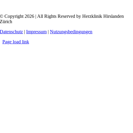
© Copyright 2026 | All Rights Reserved by Herzklinik Hirslanden
Zürich
Datenschutz
|
Impressum
|
Nutzungsbedingungen
Page load link
Nach
oben