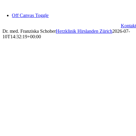
Zum
Inhalt
Off Canvas Toggle
springen
Kontak
Dr. med. Franziska Schober
Herzklinik Hirslanden Zürich
2026-07-
10T14:32:19+00:00